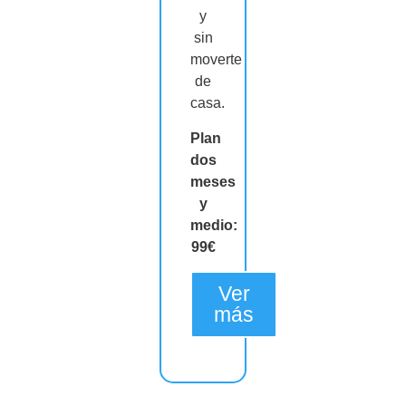
y
sin
moverte
de
casa.
Plan
dos
meses
y
medio:
99€
Ver
más