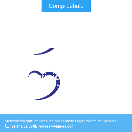
Compruébalo
Tu plataforma de
servicios médicos
Condiciones especiales para socios, sin cuotas
ni pólizas
Suscripción gratuita
Consulta online
Aviso Legal
Política de Cookies
91 141 01 58
vidaes@vida-es.com