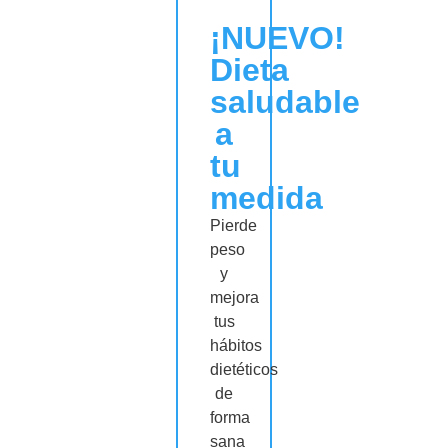
¡NUEVO!
Dieta
saludable
a
tu
medida
Pierde
peso
y
mejora
tus
hábitos
dietéticos
de
forma
sana