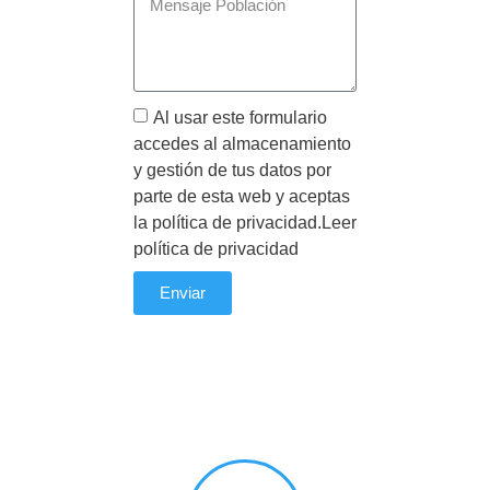
mi salud, ya
buen desayun
ecesito
no sólo me h
r ni engordar,
facilitado baj
nte
peso sino tam
Al usar este formulario
rme, pero de
fundamentalm
accedes al almacenamiento
aludable.
cargarme de 
y gestión de tus datos por
energía que a
parte de esta web y aceptas
tenía y que m
la política de privacidad.Leer
permite estar
política de privacidad
todo el día. 
Estela te lo 
Enviar
muy fácil e in
permite algún
capricho que 
vez en cuand