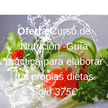
Oferta
Curso de
Nutrición -Guía
práctica para elaborar
tus propias dietas
Sólo 375€